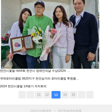
천안시꽃밭-제44회 천안시 장애인의날 수상(2024. …
국제로타리클럽 3620지구 천안삼거리 로타리클럽 후원품…
2024 천안시꽃밭 1/4분기 자치회의
11
12
14
15
13
서비스이용약관
개인정보처리방침
|