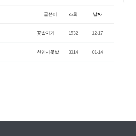
글쓴이
조회
날짜
꽃밭지기
1532
12-17
천안시꽃밭
3314
01-14