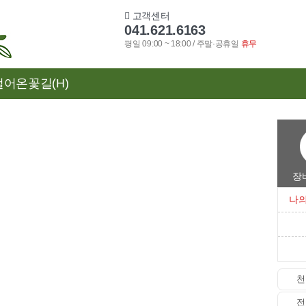
고객센터
041.621.6163
평일 09:00 ~ 18:00 / 주말·공휴일
휴무
어온꽃길(H)
장바
나의
천
전