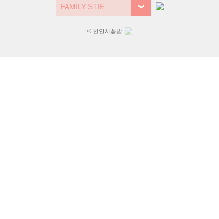
© 천안시꽃밭